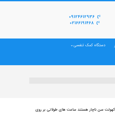
09124612936
02166191468
دستگاه کمک تنفسی
ی و کهولت سن ناچار هستند ساعت های طولانی بر روی