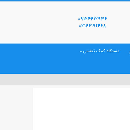
09124612936
02166191468
دستگاه کمک تنفسی