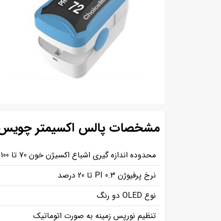
مشخصات پالس اکسیمتر چویس 
محدوده اندازه گیری اشباع اکسیژن خون 70 تا 100 درصد
نرخ پرفیوژن PI 0.3 تا 20 درصد
نوع OLED دو رنگ
تنظیم نورپس زمینه به صورت اتوماتیک