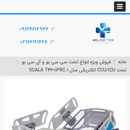
09124612936
02166191468
خانه
فروش ویژه انواع تخت سی سی یو و آی سی یو
تخت CCU/ICU الکتریکی مدل SCALA T4301PRC.1