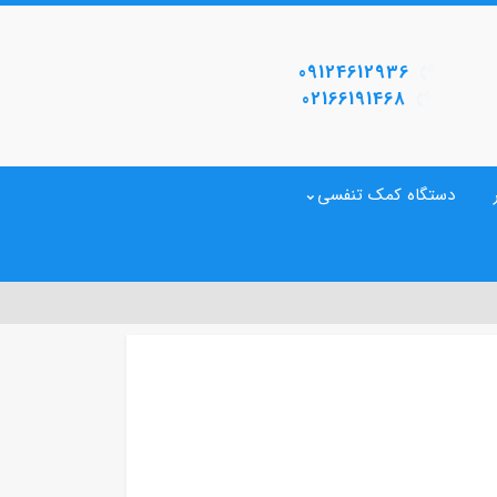
09124612936
02166191468
دستگاه کمک تنفسی