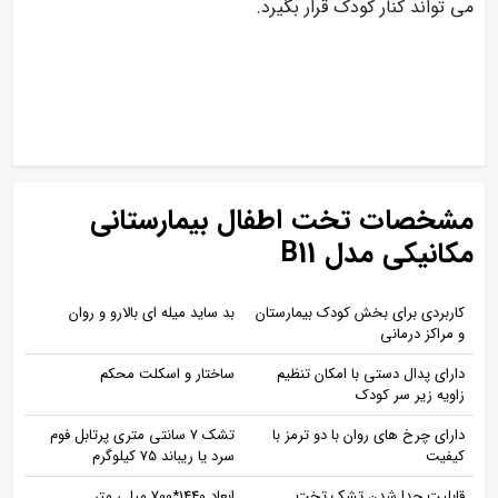
می تواند کنار کودک قرار بگیرد.
مشخصات تخت اطفال بیمارستانی
مکانیکی مدل B11
کاربردی برای بخش کودک بیمارستان
بد ساید میله ای بالارو و روان
و مراکز درمانی
دارای پدال دستی با امکان تنظیم
ساختار و اسکلت محکم
زاویه زیر سر کودک
دارای چرخ های روان با دو ترمز با
تشک 7 سانتی متری پرتابل فوم
کیفیت
سرد یا ریباند 75 کیلوگرم
قابلیت جدا شدن تشک تخت
ابعاد 1440*700 میلی متر