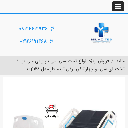
09124612936
02166191468
خانه
فروش ویژه انواع تخت سی سی یو و آی سی یو
تخت آی سی یو چهارشکن برقی تریم دار مدل ag1026