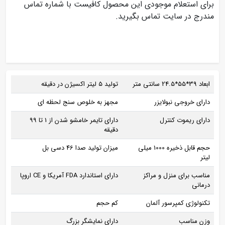
برای استعلام موجودی این محصول کافیست با شماره تماس
مندرج در سایت تماس بگیرید.
ابعاد 39*55*24.5 سانتی متر
تولید ۵ لیتر اکسیژن در دقیقه
دارای خروجی نبولایزر
مجهز به خلوص سنج لحظه ای
دارای ریموت کنترل
دارای تایمر خامشو شدن از 1 تا 99
دقیقه
حجم قابل ذخیره 1000 میلی
میزان تولید صدا 46 دسی بل
لیتر
مناسب برای منزل و مراکز
دارای استاندارد FDA آمریکا و CE اروپا
درمانی
تکنولوژی کمپرسور آلمان
کم حجم
وزن مناسب
دارای نمایشگر بزرگ