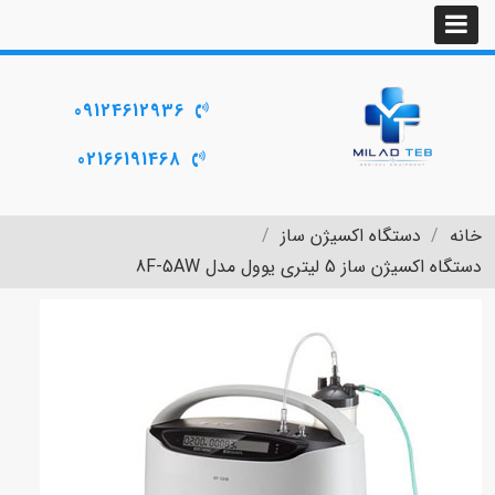
09124612936
02166191468
خانه
دستگاه اکسیژن ساز
دستگاه اکسیژن ساز 5 لیتری یوول مدل 8F-5AW