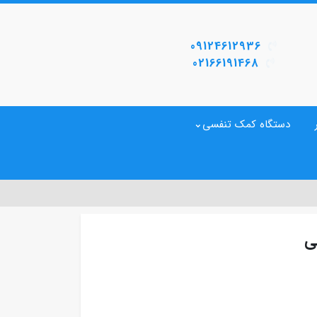
09124612936
02166191468
دستگاه کمک تنفسی
ی