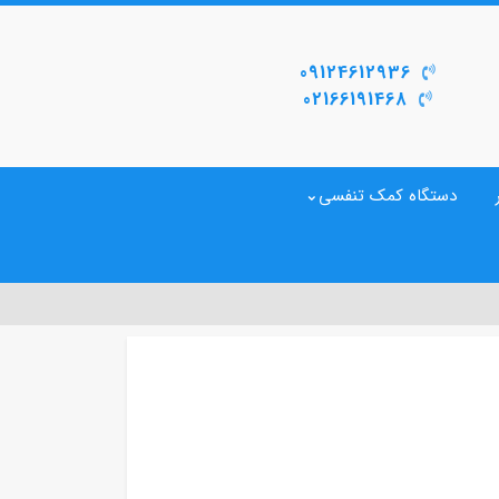
09124612936
02166191468
دستگاه کمک تنفسی