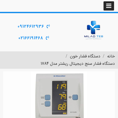
09124612936
02166191468
خانه
دستگاه فشار خون
دستگاه فشار سنج دیجیتال ریشتر مدل 1784