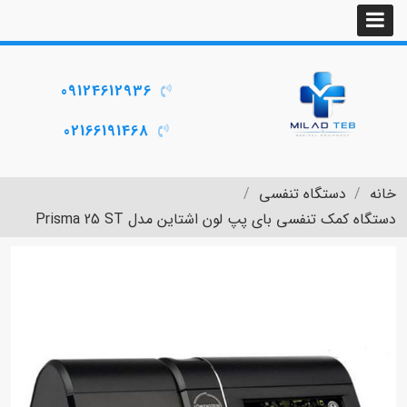
09124612936
02166191468
خانه
دستگاه تنفسی
دستگاه کمک تنفسی بای پپ لون اشتاین مدل Prisma 25 ST