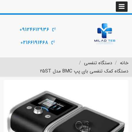
09124612936
02166191468
خانه
دستگاه تنفسی
دستگاه کمک تنفسی بای پپ BMC مدل 25ST