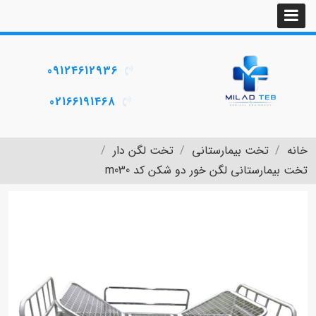
09124612936
02166191468
خانه
تخت بیمارستانی
تخت لگن دار
تخت بیمارستانی لگن خور دو شکن کد m030