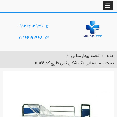
09124612936
02166191468
خانه
تخت بیمارستانی
تخت بیمارستانی یک شکن کفی فلزی کد m026