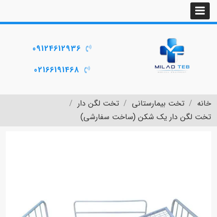
09124612936
02166191468
خانه
تخت بیمارستانی
تخت لگن دار
تخت لگن دار یک شکن (ساخت سفارشی)