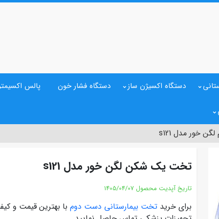
تانی
دستگاه اکسیژن ساز
دستگاه فشار خون
پالس اکسیمتر
 خور مدل s121
تخت یک شکن لگن خور مدل s121
تاریخ آپدیت محصول
1405/04/07
برای خرید
تخت بیمارستانی دست دوم
با بهترین قیمت و کیف
تجهیزات پزشکی تماس حاصل نمایید.