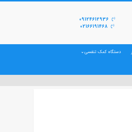
09124612936
02166191468
دستگاه کمک تنفسی