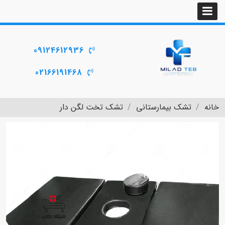
09124612936
02166191468
خانه
تشک بیمارستانی
تشک تخت لگن دار