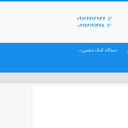
09124612936
02166191468
دستگاه کمک تنفسی