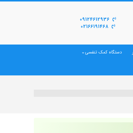
09124612936
02166191468
دستگاه کمک تنفسی