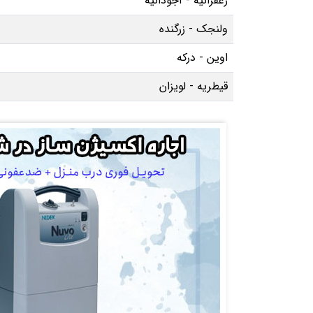
زعفرانیه - آجودانیه
ولنجک - زرگنده
اوین - درکه
قیطریه - لویزان