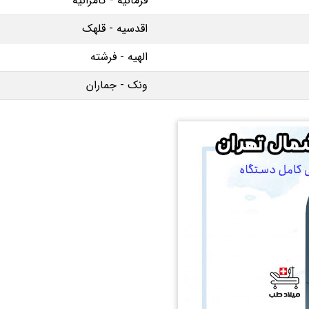
فرمانیه - کامرانیه
اقدسیه - قلهک
الهیه - فرشته
ونک - جماران