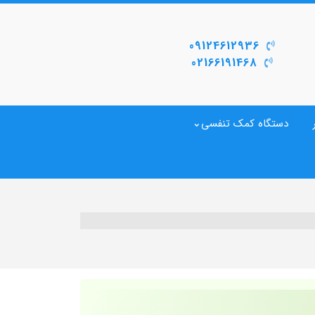
09124612936
02166191468
دستگاه کمک تنفسی