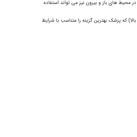
در محیط های باز و بیرون نیز می تواند استفاده
وع: بر اساس نیاز بیمار، دستگاه‌ ها با ظرفیت‌ های مختلفی عرضه می‌شوند (3، 5، 8، 10 لیتر به بالا) که پزشک بهترین گزینه را متناسب با شرایط