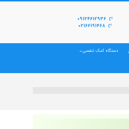
09124612936
02166191468
دستگاه کمک تنفسی