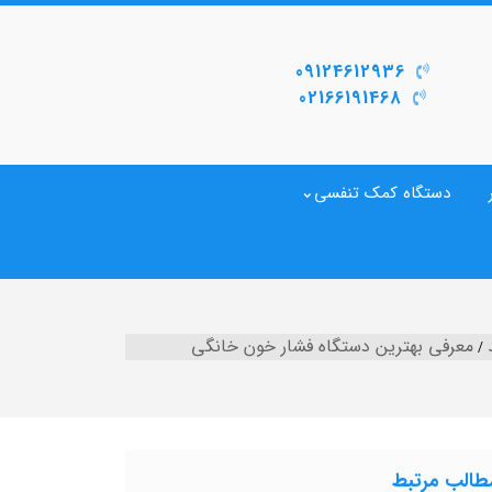
09124612936
02166191468
دستگاه کمک تنفسی
معرفی بهترین دستگاه فشار خون خانگی
طالب مرتبط