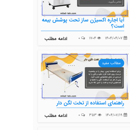
آیا اجاره اکسیژن ساز تحت پوشش بیمه
است؟
1404/04/07
1704
0
ادامه مطلب
مطالب مفید
راهنمای استفاده از تخت لگن دار
1404/07/19
353
0
ادامه مطلب