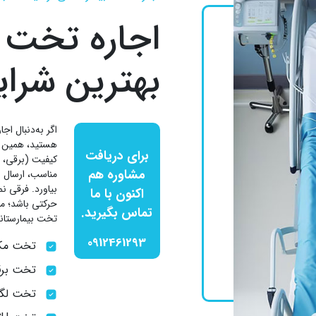
اجاره تخت ب
بهترین شرای
اگر به‌دنبال اج
هستید، همین حال
برای دریافت
کیفیت (برقی، م
مشاوره هم
مناسب، ارسال 
بیاورد. فرقی ن
اکنون با ما
حرکتی باشد؛ ما 
تماس بگیرید.
تخت بیمارستانی
0912461293
تخت مک
تخت برق
تخت لگن