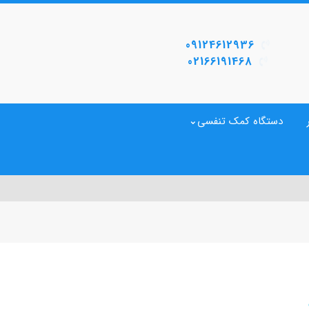
09124612936
02166191468
دستگاه کمک تنفسی