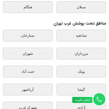
سبلان
هنگام
مناطق تخت پوشش غرب تهران
صادقیه
ستارخان
مرزداران
شهران
پونک
جنت آباد
گیشا
آریاشهر
تماس بگیرید
آزادی
شهرک غرب