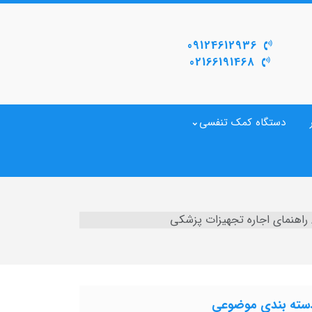
09124612936
02166191468
دستگاه کمک تنفسی
راهنمای اجاره تجهیزات پزشکی
سته بندی موضوعی
گاه اکسیژن ساز قابل حمل