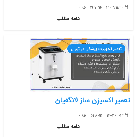
0
1917
1403/11/20
ادامه مطلب
تعمیر تجهیزات پزشکی در تهران
تعمیر اکسیژن ساز لانگفیان
0
528
1403/11/14
ادامه مطلب